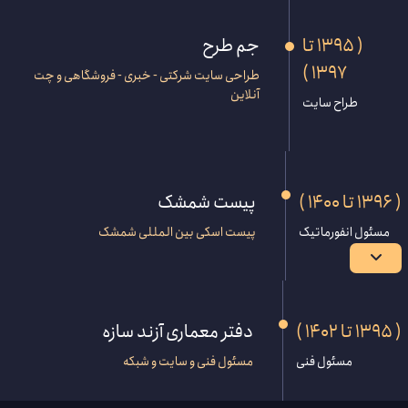
( 1395 تا
جم طرح
1397 )
طراحی سایت شرکتی - خبری - فروشگاهی و چت
آنلاین
طراح سایت
( 1396 تا 1400 )
پیست شمشک
مسئول انفورماتیک
پیست اسکی بین المللی شمشک
( 1395 تا 1402 )
دفتر معماری آزند سازه
مسئول فنی
مسئول فنی و سایت و شبکه