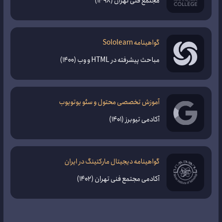
مجتمع فنی تهران (1398)
گواهینامه Sololearn
مباحث پیشرفته در HTML و وب (1400)
آموزش تخصصی محتول و سئو یوتویوب
آکادمی تیوبرز (1401)
گواهینامه دیجیتال مارکتینگ در ایران
آکادمی مجتمع فنی تهران (1402)