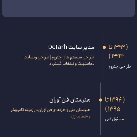
( 1392 تا
مدیر سایت DcTarh
1394 )
طراحی سیستم های چتروم | طراحی وبسایت
،هاستینگ و تبلغات گسترده
طراحی چتروم
( 1394 تا
هنرستان فن آوران
1395 )
هنرستان فنی و حرفه ای فن آوران در زمینه کامپیوتر
و حسابداری
مسئول فنی