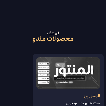
(1402 تا
کمپانی ساعی
اکنون)
طراح وبسایت - پشتیبانی شبکه و طراحی لوگو و
ویدیو
انفوراتیک و طراح
فروشگاه
وب
محصولات مندو
المنتور پرو
دسته بندی ها :
وردپرس