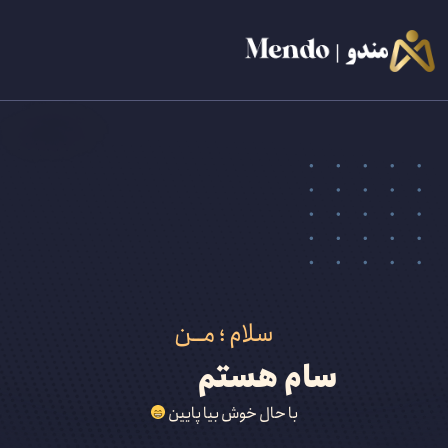
سلام ؛ مــن
سام هستم
با حال خوش بیا پایین